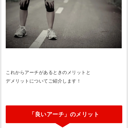
膝
の
痛
み
捻
挫
(
ね
ん
これからアーチがあるときのメリットと
ざ
デメリットについてご紹介します！
)
足
底
筋
「良いアーチ」のメリット
膜
炎