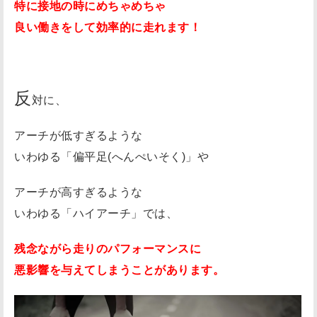
特に接地の時にめちゃめちゃ
し
良い働きをして効率的に走れます！
や
す
い
反
外
対に、
反
アーチが低すぎるような
母
いわゆる「偏平足(へんぺいそく)」や
趾
(
アーチが高すぎるような
が
いわゆる「ハイアーチ」では、
い
は
残念ながら走りのパフォーマンスに
ん
悪影響を与えてしまうことがあります。
ぼ
し
)