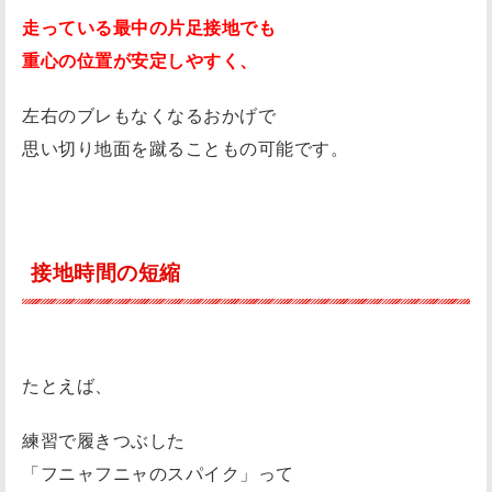
走っている最中の片足接地でも
が
重心の位置が安定しやすく、
高
す
左右のブレもなくなるおかげで
ぎ
思い切り地面を蹴ることもの可能です。
る
人
)
も
接地時間の短縮
注
意
!
ベ
たとえば、
タ
ベ
練習で履きつぶした
タ
「フニャフニャのスパイク」って
し