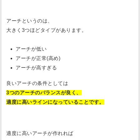
「
悪
アーチというのは、
い
大きく3つほどタイプがあります。
ア
ー
アーチが低い
チ
アーチが正常(高め)
」
アーチが高すぎる
の
デ
良いアーチの条件としては
メ
3つのアーチのバランスが良く、
リ
適度に高いラインになっていることです。
ッ
ト
ケ
ガ
適度に高いアーチが作れれば
を