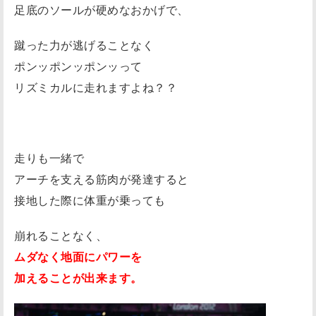
足底のソールが硬めなおかげで、
が
逃
蹴った力が逃げることなく
げ
ポンッポンッポンッって
る
リズミカルに走れますよね？？
今
す
ぐ
出
走りも一緒で
来
アーチを支える筋肉が発達すると
る
接地した際に体重が乗っても
こ
崩れることなく、
と
は
ムダなく地面にパワーを
…
加えることが出来ます。
あ
と