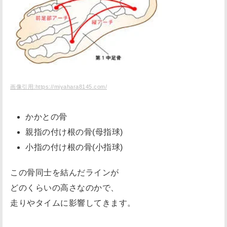
で
す
か
？
「
良
画像引用:https://miyahara8145.com/
い
ア
かかとの骨
ー
親指の付け根の骨(母指球)
チ
小指の付け根の骨(小指球)
」
の
この骨同士を結んだラインが
メ
どのくらいの高さなのかで、
リ
走りやタイムに影響してきます。
ッ
ト