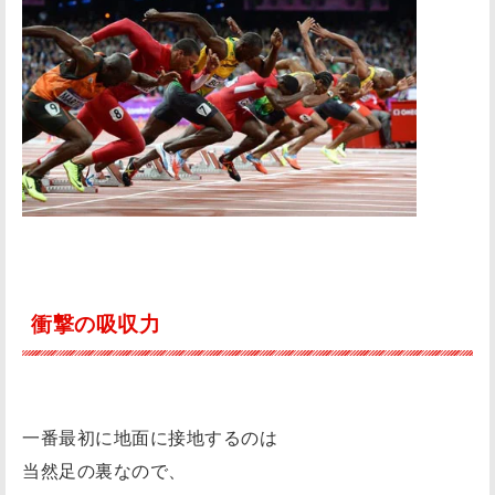
2
.
3
分
時
間
の
あ
る
あ
衝撃の吸収力
な
た
！
一番最初に地面に接地するのは
当然足の裏なので、