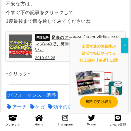
不安な方は、
今すぐ下の記事をクリックして
1度最後まで目を通してみてくださいね！
足裏のアーチが「ヤバい状態」だと
マズいので、簡単セルフチェックしてくださ
全国常連の強豪校が
い。
部活で毎日やってる
2019-02-28
陸上部の【基礎】13選
↑クリック↑
パフォーマンス・調整
無料で受け取り
アーチ
ケガ
効率の良い
反発
Home
Instagram
Twitter
プレゼント
LINEで質問
全国常連の強豪校が