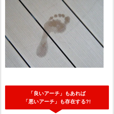
衝
撃
の
吸
収
力
バ
ネ
の
役
割
疲
れ
「良いアーチ」もあれば
に
「悪いアーチ」も存在する?!
く
い