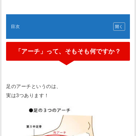
目次
「
ア
「アーチ」って、そもそも何ですか？
ー
チ
」
っ
て
足のアーチというのは、
、
実は3つあります！
そ
も
そ
も
何