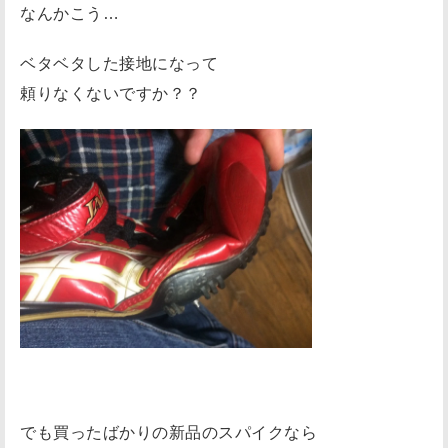
なんかこう…
た
接
ベタベタした接地になって
地
頼りなくないですか？？
に
な
る
反
発
を
も
ら
い
に
く
い
でも買ったばかりの新品のスパイクなら
力