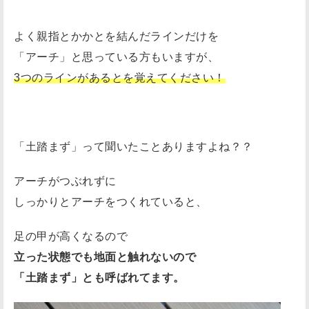
バ
よく親指とかかとを結んだラインだけを
ラ
「アーチ」と思っている方もいますが、
ン
3つのラインがあるとを覚えてください！
ス
能
力
の
「土踏まず」って聞いたことありますよね？？
向
上
アーチがつぶれずに
接
しっかりとアーチをつくれていると、
地
時
足の甲が高くなるので
間
立った状態でも地面と触れないので
の
「土踏まず」とも呼ばれてます。
短
縮