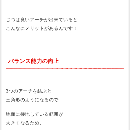
足
も
じつは良いアーチが出来ていると
つ
こんなにメリットがあるんです！
り
や
す
い
バランス能力の向上
ハ
イ
ア
ー
3つのアーチを結ぶと
チ
三角形のようになるので
(
ア
地面に接地している範囲が
ー
大きくなるため、
チ