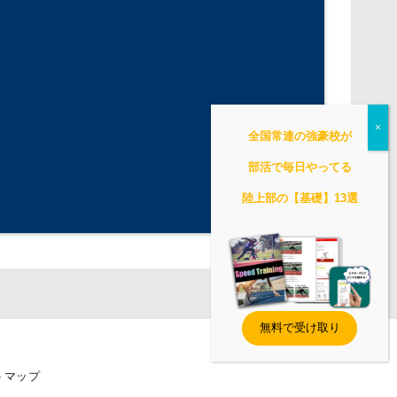
全国常連の強豪校が
部活で毎日やってる
陸上部の【基礎】13選
無料で受け取り
トマップ