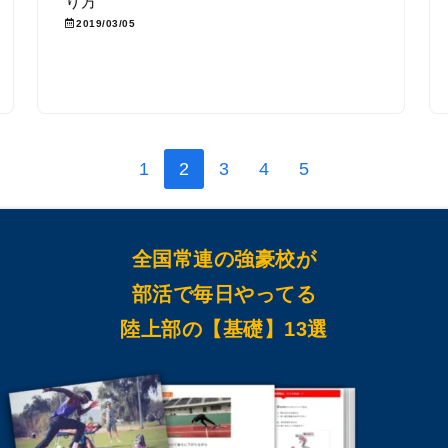
り方
2019/03/05
1
2
3
4
5
全国常連の強豪校が
部活で毎日やってる
陸上部の【基礎】13選