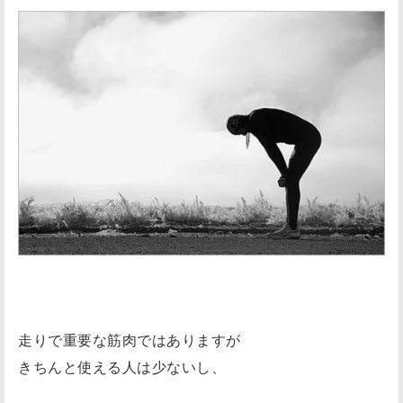
簡
単
な
ト
レ
ー
ニ
ン
グ
方
法
！
注
走りで重要な筋肉ではありますが
意
きちんと使える人は少ないし、
点
！