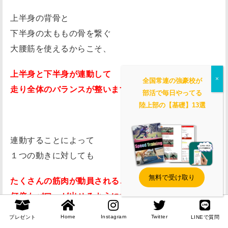
上半身の背骨と
下半身の太ももの骨を繋ぐ
大腰筋を使えるからこそ、
上半身と下半身が連動して
全国常連の強豪校が
走り全体のバランスが整いますし、
部活で毎日やってる
陸上部の【基礎】13選
連動することによって
１つの動きに対しても
無料で受け取り
たくさんの筋肉が動員されることで
何倍もパワーが出せるようになります。
Home
Instagram
Twitter
プレゼント
LINEで質問