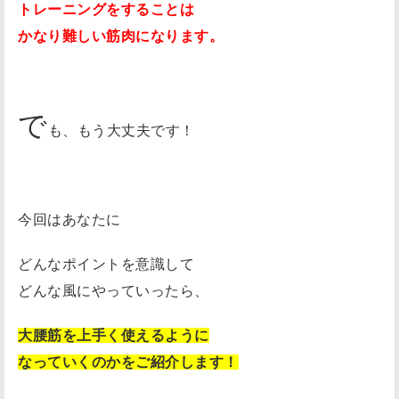
トレーニングをすることは
ト
かなり難しい筋肉になります。
レ
ー
ニ
で
ン
も、もう大丈夫です！
グ
が
コ
今回はあなたに
チ
ラ
どんなポイントを意識して
↓
どんな風にやっていったら、
股
関
大腰筋を上手く使えるように
節
なっていくのかをご紹介します！
か
ら