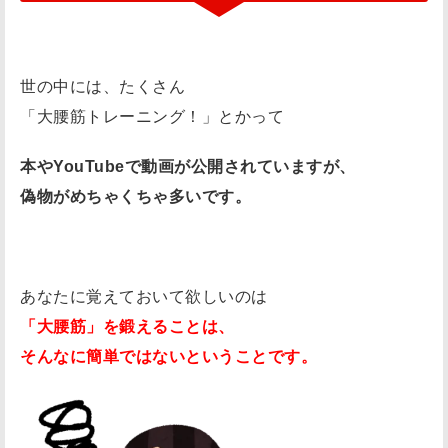
ん
」
に
世の中には、たくさん
は
「大腰筋トレーニング！」とかって
、
注
本やYouTubeで動画が公開されていますが、
意
偽物がめちゃくちゃ多いです。
し
て
く
あなたに覚えておいて欲しいのは
だ
「大腰筋」を鍛えることは、
さ
そんなに簡単ではないということです。
い
。
大
事