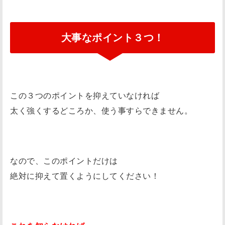
動
か
大事なポイント３つ！
す
練
習
ハ
この３つのポイントを抑えていなければ
ー
太く強くするどころか、使う事すらできません。
ド
ル
を
使
なので、このポイントだけは
っ
絶対に抑えて置くようにしてください！
た
練
習
次