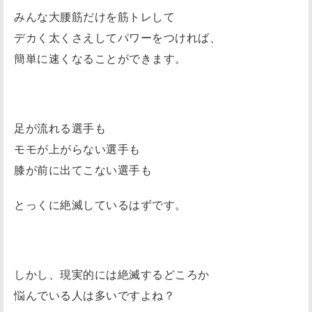
みんな大腰筋だけを筋トレして
事
他
デカく太くさえしてパワーをつければ、
の
簡単に速くなることができます。
力
を
抜
足が流れる選手も
く
モモが上がらない選手も
事
膝が前に出てこない選手も
姿
勢
とっくに絶滅しているはずです。
が
と
て
も
しかし、現実的には絶滅するどころか
大
悩んでいる人は多いですよね？
事