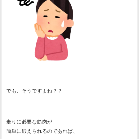
な
ポ
イ
ン
ト
３
つ
！
大
腰
でも、そうですよね？？
筋
を
理
解
走りに必要な筋肉が
す
簡単に鍛えられるのであれば、
る