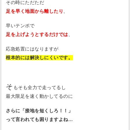
その時にただただ
の
足を早く地面から離したり
、
時
間
早いテンポで
」
足を上げようとするだけでは
、
で
す
応急処置にはなりますが
！
根本的には解決しにくいです。
接
地
が
長
そ
もそも全力で走ってるし
く
最大限足を速く動かしてるのに
な
る
さらに「接地を短くしろ！！」
理
って言われても困りますよね…
由