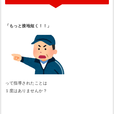
速
く
す
る
「もっと接地短く！！」
た
め
に
は
「
接
地
時
って指導されたことは
間
１度はありませんか？
＝
○
○