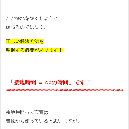
と
は
ただ接地を短くしようと
！
頑張るのではなく、
接
地
正しい解決方法を
時
理解する必要があります！
の
重
心
位
「接地時間 ＝ ○○の時間」です！
置
に
注
目
接地時間って言葉は
！
普段から使っていると思いますが、
足