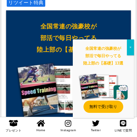
リツイート特典
全国常連の強豪校が
部活で毎日やってる
陸上部の【基礎】13選
全国常連の強豪校が
部活で毎日やってる
陸上部の【基礎】13選
無料で受け取り
プレゼントはこちらから
Home
Instagram
Twitter
プレゼント
LINEで質問