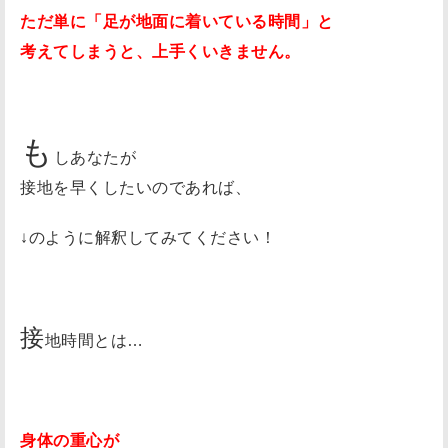
の
ただ単に「足が地面に着いている時間」と
切
考えてしまうと、上手くいきません。
り
替
え
も
は
しあなたが
超
接地を早くしたいのであれば、
大
事
↓のように解釈してみてください！
次
の
記
接
地時間とは…
事
は
！
身体の重心が