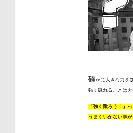
確
かに大きな力を
強く蹴れることは大
「強く蹴ろう！」っ
うまくいかない事が