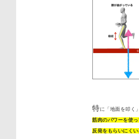
い
て
し
ま
う
と
…
パ
ン
チ
も
違
特
に「地面を叩く
い
ま
筋肉のパワーを使っ
す
反発をもらいにくい
！