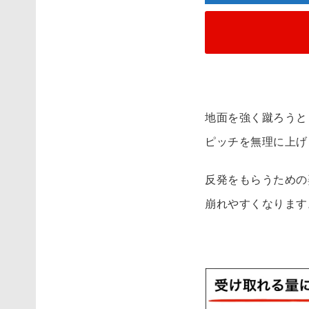
面
を
叩
い
て
は
地面を強く蹴ろうと
い
ピッチを無理に上げ
け
な
反発をもらうための
い
崩れやすくなります
足
の
筋
肉
で
叩